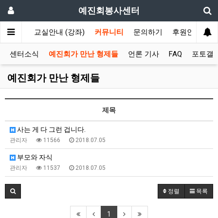
예진회봉사센터
회보장국)
교실안내 (강좌)
커뮤니티
문의하기
후원안내
센터소식
예진회가 만난 형제들
언론 기사
FAQ
포토갤
예진회가 만난 형제들
제목
사는 게 다 그런 겁니다.
관리자
11566
2018.07.05
부모와 자식
관리자
11537
2018.07.05
정렬
목록
1