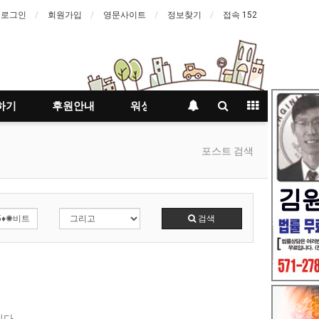
로그인
회원가입
영문사이트
정보찾기
접속 152
하기
후원안내
워싱턴등대지기
포스트 검색
검색
다.