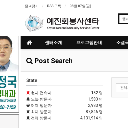
즐겨찾기
RSS 구독
08월 07일(금)
센터소개
프로그램안내
소셜국
Post Search
State
현재 접속자
152 명
오늘 방문자
1,583 명
어제 방문자
2,983 명
최대 방문자
87,846 명
전체 방문자
4,131,914 명