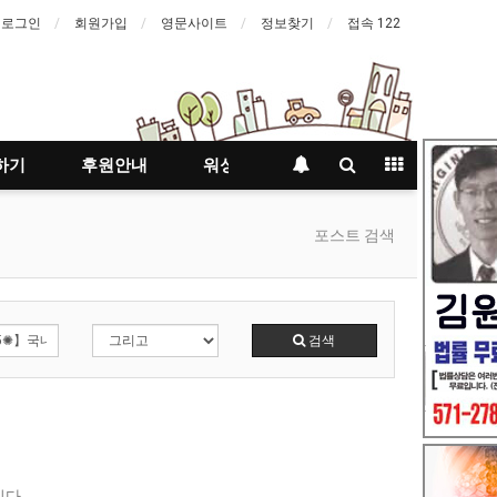
로그인
회원가입
영문사이트
정보찾기
접속 122
하기
후원안내
워싱턴등대지기
포스트 검색
검색
다.