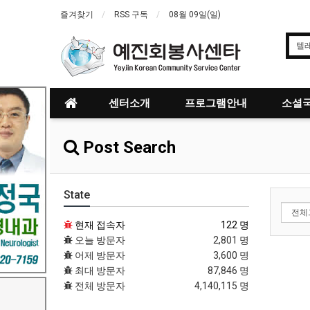
즐겨찾기
RSS 구독
08월 09일(일)
센터소개
프로그램안내
소셜국
Post Search
State
현재 접속자
122 명
오늘 방문자
2,801 명
어제 방문자
3,600 명
최대 방문자
87,846 명
전체 방문자
4,140,115 명