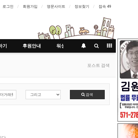
로그인
회원가입
영문사이트
정보찾기
접속 49
하기
후원안내
워싱턴등대지기
포스트 검색
검색
다.