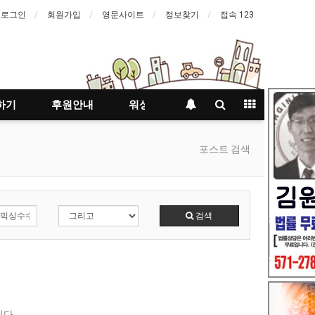
로그인
회원가입
영문사이트
정보찾기
접속 123
하기
후원안내
워싱턴등대지기
포스트 검색
검색
다.