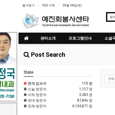
즐겨찾기
RSS 구독
08월 08일(토)
센터소개
프로그램안내
소셜국
Post Search
State
현재 접속자
115 명
오늘 방문자
1,157 명
어제 방문자
3,383 명
최대 방문자
87,846 명
전체 방문자
4,134,871 명