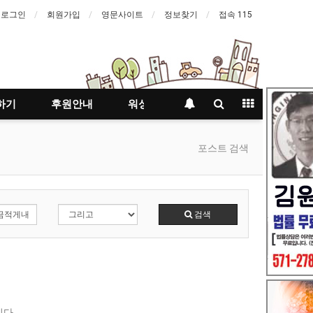
로그인
회원가입
영문사이트
정보찾기
접속 115
하기
후원안내
워싱턴등대지기
포스트 검색
검색
다.