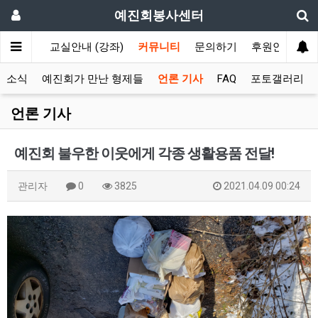
예진회봉사센터
회보장국)
교실안내 (강좌)
커뮤니티
문의하기
후원안내
터소식
예진회가 만난 형제들
언론 기사
FAQ
포토갤러리
언론 기사
예진회 불우한 이웃에게 각종 생활용품 전달!
관리자
0
3825
2021.04.09 00:24