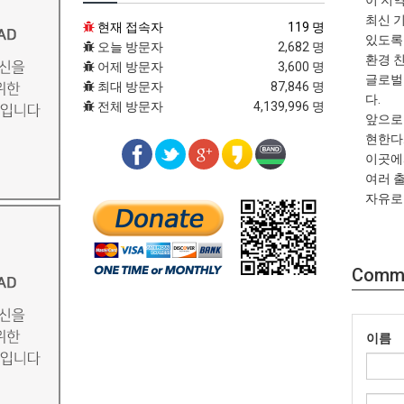
이 지
최신 
현재 접속자
119 명
있도록
오늘 방문자
2,682 명
환경 
어제 방문자
3,600 명
글로벌
최대 방문자
87,846 명
다.
전체 방문자
4,139,996 명
앞으로
현한다
이곳에
여러 출
자유로
Comm
이름