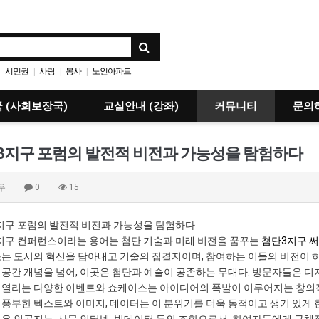
시민권
사랑
봉사
노인아파트
|
|
|
 (사회보장국)
교실안내 (강좌)
커뮤니티
문의
3지구 포럼의 발전적 비전과 가능성을 탐험하다
우
0
15
지구 포럼의 발전적 비전과 가능성을 탐험하다
지구 컨퍼런스이라는 용어는 첨단 기술과 미래 비전을 꿈꾸는
첨단3지구 
소는 도시의 혁신을 담아내고 기술의 집결지이며, 참여하는 이들의 비전이 
 공간 개념을 넘어, 이곳은 첨단과 예술이 공존하는 무대다. 방문자들은 디
 열리는 다양한 이벤트와 쇼케이스는 아이디어의 폭발이 이루어지는 창의적
 풍부한 텍스트와 이미지, 데이터는 이 분위기를 더욱 동적이고 생기 있게 