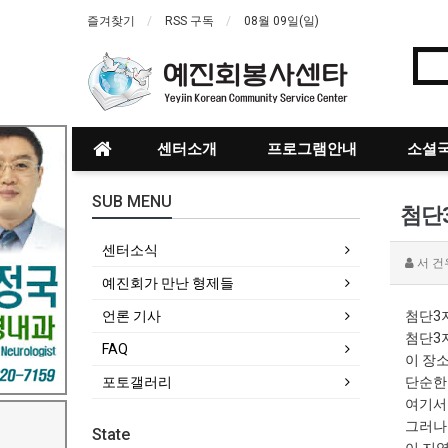
즐겨찾기
RSS 구독
08월 09일(일)
센터소개
프로그램안내
소셜국
SUB MENU
첨단
센터소식
서 건
예진회가 만난 형제들
언론 기사
첨단3
첨단3
FAQ
이 장
포토갤러리
단순한
여기서
그러나
State