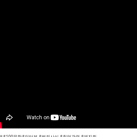
권#100문항#인터뷰 #범죄사실 #취업관련 #예진회