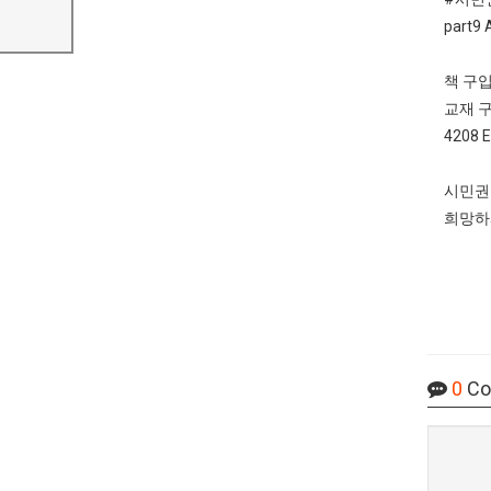
part9 
책 구입
교재 구
4208 E
시민권
희망하
0
Co