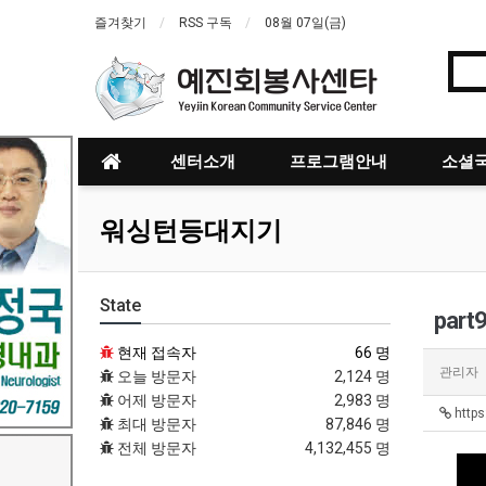
즐겨찾기
RSS 구독
08월 07일(금)
센터소개
프로그램안내
소셜국
워싱턴등대지기
State
part9
현재 접속자
66 명
관리자
오늘 방문자
2,124 명
어제 방문자
2,983 명
https
최대 방문자
87,846 명
전체 방문자
4,132,455 명